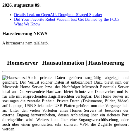
2026. augusztus 09.
Details Leak on OpenAI’s Doughnut-Shaped Speaker
Did Your Favorite Robot Vacuum Just Get Banned by the FCC?
What We Know
Haussteuerung
NEWS
A hírcsatorna nem található.
Homeserver | Hausautomation | Hausteuerung
Auch private Daten gehören sorgfältig abgelegt und
gesichert. Der Verlust solcher Daten ist unbezahlbar! Dazu bietet sich der
Microsoft Home Server, bzw. der Nachfolger Microsoft Essentials Server
ideal an. Die verwendete Hardware bietet Schutz vor Datenverlust und ist
für alle mit ensprechenden Zugriffsrechten verfügbar. Der Home Server ist
sozusagen die zentrale Einheit. Private Daten (Dokumente, Bilder, Video)
auf Laptops, USB-Sticks oder USB-Platten gehören nun der Vergangenheit
an. Unter den vielen Vorteilen eines Homes Servers ist besonders der
externe Zugang hervorzuheben, dessen Anbindung über ein sicheres Port
durchgeführt wird. Weiters kann über eine Zugangsverschlüsselung, oder
auch über einen gesonderten, sehr sicheren VPN, die Zugriffe gesteuert
werden.