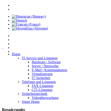
Home
IT-Service und Lösungen
Hardware | Software
Server | Netzwerke
E-Mail | Kommunikation
Virtualisierung
IT Sicherheit
Telefonie und Lösungen
FAX-Lösungen
CTI-Lösungen
Sicherheitstechnik
Videoüberwachung
Smart Home
Breadcrumbs