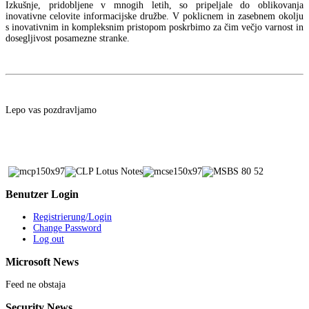
Izkušnje, pridobljene v mnogih letih, so pripeljale do oblikovanja
inovativne celovite informacijske družbe. V poklicnem in zasebnem okolju
s inovativnim in kompleksnim pristopom poskrbimo za čim večjo varnost in
dosegljivost posamezne stranke.
Lepo vas pozdravljamo
Benutzer
Login
Registrierung/Login
Change Password
Log out
Microsoft
News
Feed ne obstaja
Security
News