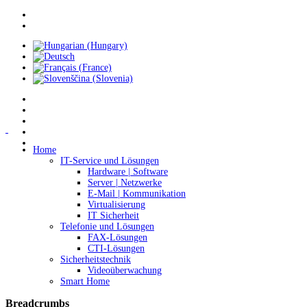
Home
IT-Service und Lösungen
Hardware | Software
Server | Netzwerke
E-Mail | Kommunikation
Virtualisierung
IT Sicherheit
Telefonie und Lösungen
FAX-Lösungen
CTI-Lösungen
Sicherheitstechnik
Videoüberwachung
Smart Home
Breadcrumbs